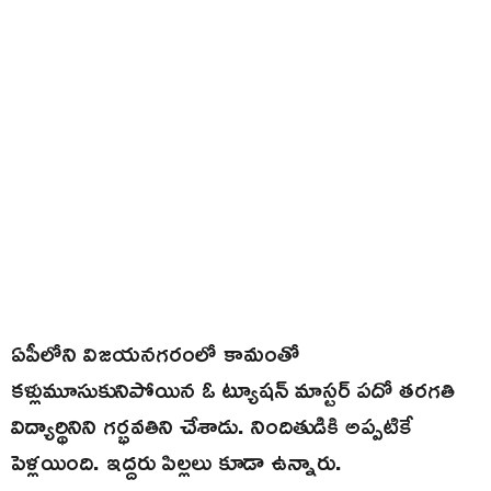
ఏపీలోని విజయనగరంలో కామంతో
కళ్లుమూసుకునిపోయిన ఓ ట్యూషన్ మాస్టర్ పదో తరగతి
విద్యార్థినిని గర్భవతిని చేశాడు. నిందితుడికి అప్పటికే
పెళ్లయింది. ఇద్దరు పిల్లలు కూడా ఉన్నారు.