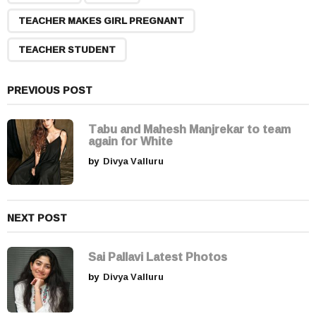
g
TEACHER MAKES GIRL PREGNANT
i
n
TEACHER STUDENT
a
t
PREVIOUS POST
i
o
Tabu and Mahesh Manjrekar to team
n
again for White
by
Divya Valluru
NEXT POST
Sai Pallavi Latest Photos
by
Divya Valluru