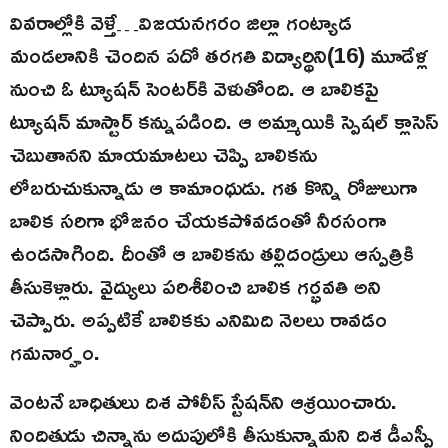
వివరాల్లోకి వెళ్తే…విజయనగరం జిల్లా గంట్యాడ
మండలానికి చెందిన పదో తరగతి విద్యార్థిని(16) మూడేళ్ల
నుంచి ఓ ట్యూషన్ సెంటర్‌కి వెళుతోంది. ఆ బాలికపై
ట్యూషన్ మాస్టార్ కన్నుపడింది. ఆ అమ్మాయికి స్పెషల్ క్లాసెస్
చెబుతానని మాయమాటలు చెప్పి బాలికను
లోబరుచుకున్నాడు ఆ కామాంధుడు. గత కొన్ని రోజులుగా
బాలిక సరిగా భోజనం చేయకపోవడంతో నీరసంగా
ఉండసాగింది. దీంతో ఆ బాలికను తల్లిదండ్రులు ఆస్పత్రికి
తీసుకెళ్లారు. వైద్యులు పరిశీలించి బాలిక గర్భవతి అని
చెప్పారు. అప్పటికే బాలికకు ఎనిమిది నెలలు రావడం
గమనార్హం.
వెంటనే బాధితులు దిశ పోలీస్ స్టేషన్‌ని ఆశ్రయించారు.
నిందితుడు చిన్నాను అదుపులోకి తీసుకున్నామని దిశ డీఎస్పీ