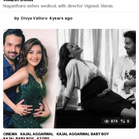
Nayanthara enters wedlock with director Vignesh Shivan
by
Divya Valluru
4 years ago
4
y
e
a
r
s
a
g
o
874
0
CINEMA
KAJAL AGGARWAL
,
KAJAL AGGARWAL BABY BOY
,
KAJAL BABY BOY
,
STORY