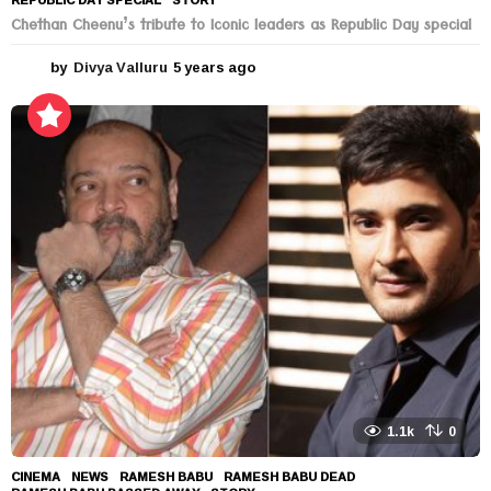
Chethan Cheenu’s tribute to Iconic leaders as Republic Day special
by
Divya Valluru
5 years ago
5
y
e
a
r
s
a
g
o
1.1k
0
CINEMA
,
NEWS
RAMESH BABU
,
RAMESH BABU DEAD
,