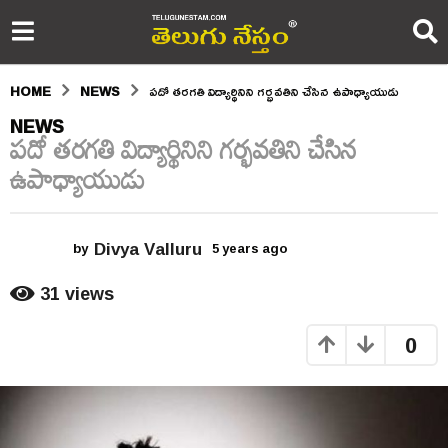
HOME
NEWS
పదో తరగతి విద్యార్థినిని గర్భవతిని చేసిన ఉపాధ్యాయుడు
5
NEWS
పదో తరగతి విద్యార్థినిని గర్భవతిని చేసిన
y
ఉపాధ్యాయుడు
e
a
Divya Valluru
r
by
5 years ago
5
y
s
e
31
views
a
a
r
0
s
g
a
o
g
o
5