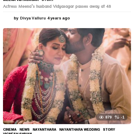
Actress Meena’s husband Vidyasagar passes away at 48
by
Divya Valluru
4 years ago
4
y
e
a
r
s
a
g
o
879
-1
CINEMA
,
NEWS
NAYANTHARA
,
NAYANTHARA WEDDING
,
STORY
,
VIGNESH SHIVAN