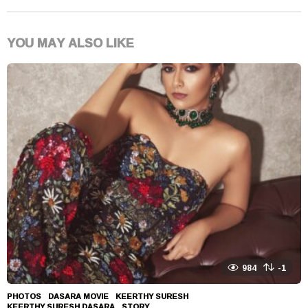
YOU MAY ALSO LIKE
984
-1
PHOTOS
DASARA MOVIE
,
KEERTHY SURESH
,
KEERTHY SURESH DASARA
,
STORY