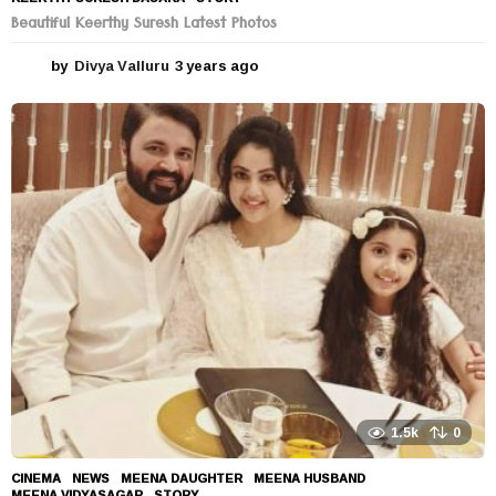
Beautiful Keerthy Suresh Latest Photos
by
Divya Valluru
3 years ago
3
y
e
a
r
s
a
g
o
1.5k
0
CINEMA
,
NEWS
MEENA DAUGHTER
,
MEENA HUSBAND
,
MEENA VIDYASAGAR
,
STORY