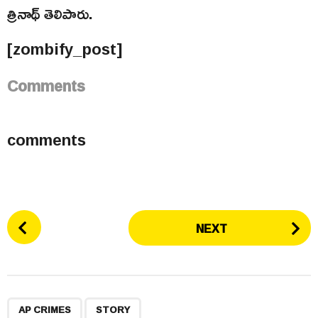
త్రినాథ్ తెలిపారు.
[zombify_post]
Comments
comments
P
NEXT
o
s
t
P
,
,
,
a
AP CRIMES
STORY