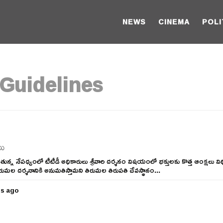
NEWS
CINEMA
POLI
Guidelines
లు
రుగుతున్న నేపధ్యంలో టీటీడీ అధికారులు శ్రీవారి దర్శనం విషయంలో భక్తులకు కొత్త ఆంక్షలు వి
కే తిరుమల దర్శనానికి అనుమతిస్తామని తిరుమల తిరుపతి దేవస్థానం...
rs ago
5
y
e
a