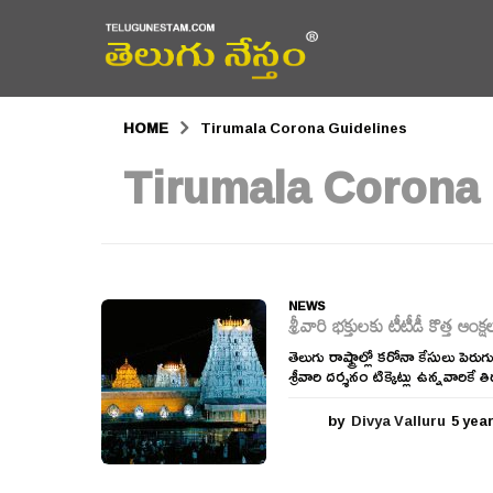
HOME
Tirumala Corona Guidelines
Tirumala Corona 
NEWS
శ్రీవారి భక్తులకు టీటీడీ కొత్త ఆంక్ష
తెలుగు రాష్ట్రాల్లో కరోనా కేసులు పె
శ్రీవారి దర్శనం టిక్కెట్లు ఉన్నవారి
by
Divya Valluru
5 yea