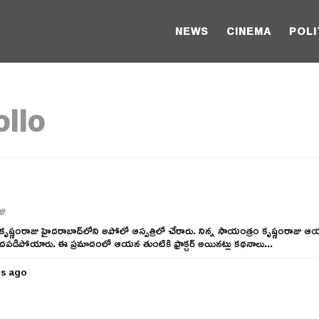
NEWS
CINEMA
POLI
llo
జు
ి కృష్ణంరాజు హైదరాబాద్‌లోని అపోలో ఆస్పత్రిలో చేరారు. నిన్న సాయంత్రం కృష్ణంరాజు 
ిందపడిపోయారు. ఈ ప్రమాదంలో ఆయన తుంటికి ఫ్రాక్చర్ అయినట్లు కథనాలు...
rs ago
5
y
e
a