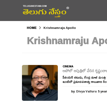
HOME
Krishnamraju Apollo
Krishnamraju Apo
CINEMA
అపోలో ఆస్పత్రిలో చేరిన కృష్ణంరా
సీనియర్ నటుడు, కేంద్ర మాజీ మంత్ర
ఇంటిలో ప్రమాదవశాత్తు కాలుజారి క
by
Divya Valluru
5 yea