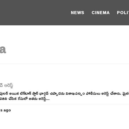
NEWS
CINEMA
POLI
a
 అరెస్ట్
్ అయిన టిక్‌టాక్‌ స్టార్ భార్గవ్‌ చిప్పాడను విశాఖపట్నం పోలీసులు అరెస్ట్ చేశారు. మైన
ి చేసిన కేసులో అతను అరెస్ట్...
rs ago
5
y
e
a