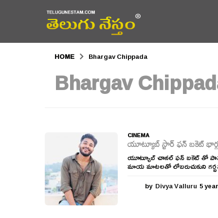
HOME
Bhargav Chippada
Bhargav Chippad
CINEMA
యూట్యూబ్ స్టార్ ఫన్ బకెట్ భార్గవ్
యూట్యూబ్ చానల్ ఫన్ బకెట్ తో పాపులర
మాయ మాటలతో లోబరుచుకుని గర్భవతిన
by
Divya Valluru
5 yea