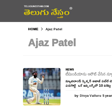
HOME
Ajaz Patel
Ajaz Patel
NEWS
టీమిండియాను ఆలౌట్ చేసిన న్యూజిలా
న్యూజిలాండ్‌ స్పిన్నర్‌ ఆజాజ్‌ పటేల్‌ టె
పడగొట్టి ఒకే ఇన్నింగ్స్‌లో 10 వికెట్
by
Divya Valluru
5 yea