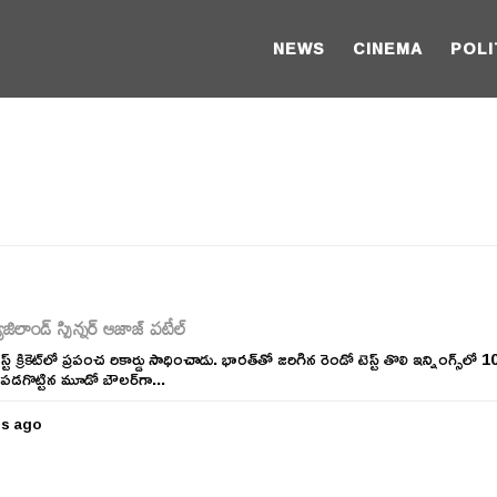
NEWS
CINEMA
POLI
ండ్‌ స్పిన్నర్‌ ఆజాజ్‌ పటేల్‌
స్ట్‌ క్రికెట్‌లో ప్రపంచ రికార్డు సాధించాడు. భారత్‌తో జరిగిన రెండో టెస్ట్‌ తొలి ఇన్నింగ్స్‌లో 10 
లు పడగొట్టిన మూడో బౌలర్‌గా...
rs ago
5
y
e
a